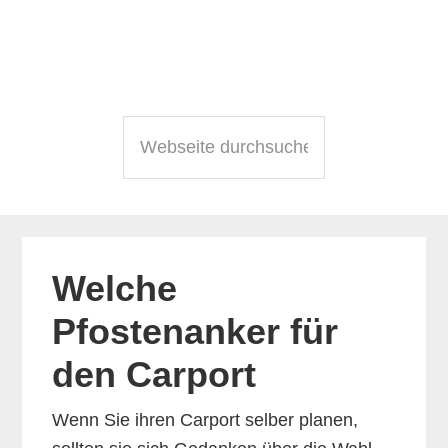
Zum
Zur
Zur
Inhalt
Seitenspalte
Fußzeile
springen
springen
springen
Webseite
durchsuchen
Welche
Pfostenanker für
den Carport
Wenn Sie ihren Carport selber planen,